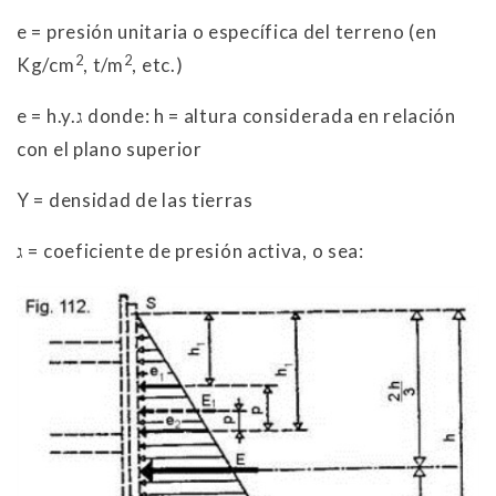
e = presión unitaria o específica del terreno (en
2
2
Kg/cm
, t/m
, etc.)
e = h.y.ג donde: h = altura considerada en relación
con el plano superior
Y = densidad de las tierras
ג = coeficiente de presión activa, o sea: