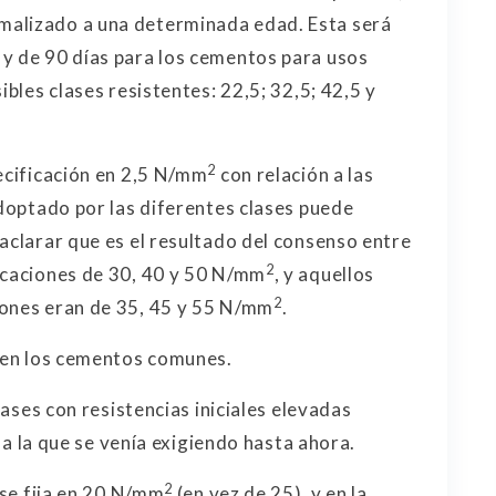
malizado a una determinada edad. Esta será
y de 90 días para los cementos para usos
ibles clases resistentes: 22,5; 32,5; 42,5 y
2
pecificación en 2,5 N/mm
con relación a las
adoptado por las diferentes clases puede
aclarar que es el resultado del consenso entre
2
icaciones de 30, 40 y 50 N/mm
, y aquellos
2
iones eran de 35, 45 y 55 N/mm
.
5 en los cementos comunes.
clases con resistencias iniciales elevadas
r a la que se venía exigiendo hasta ahora.
2
 se fija en 20 N/mm
(en vez de 25), y en la