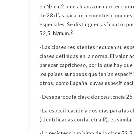
en N/mm2, que alcanza un mortero nor
de 28 días para los cementos comunes, 
especiales. Se distinguen así cuatro pos
2
52,5.
N/m.m.
· Las clases resistentes reducen su es
clases definidas en la norma. El valor 
parecer caprichoso, por lo que hay que 
los países europeos que tenían especif
otros, como España, cuyas especificac
· Desaparece la clase de resistencia 2
· La especificación a dos días para las 
(identificadas con la letra R), es simila
· La resistencia mínima de la clase 52,5