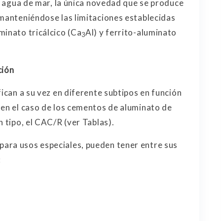
 a agua de mar, la única novedad que se produce
 manteniéndose las limitaciones establecidas
minato tricálcico (Ca
Al) y ferrito-aluminato
3
ción
fican a su vez en diferente subtipos en función
 en el caso de los cementos de aluminato de
n tipo, el CAC/R (ver Tablas).
ara usos especiales, pueden tener entre sus
: