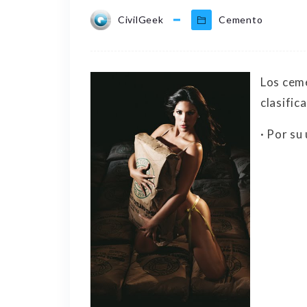
CivilGeek
Cemento
Los cem
clasific
· Por su 