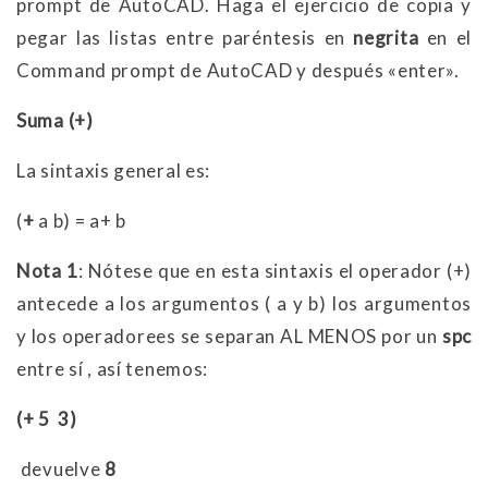
prompt de AutoCAD. Haga el ejercicio de copia y
pegar las listas entre paréntesis en
negrita
en el
Command prompt de AutoCAD y después «enter».
Suma (+)
La sintaxis general es:
(
+
a b) = a+ b
Nota 1
: Nótese que en esta sintaxis el operador (+)
antecede a los argumentos ( a y b) los argumentos
y los operadorees se separan AL MENOS por un
spc
entre sí , así tenemos:
(+ 5 3)
devuelve
8