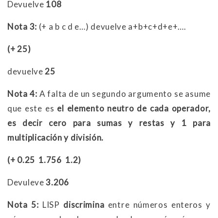
Devuelve
108
Nota 3:
(+ a b c d e…) devuelve a+b+c+d+e+….
(+ 25)
devuelve
25
Nota 4:
A falta de un segundo argumento se asume
que este es
el elemento neutro de cada operador,
es decir cero para sumas y restas y 1 para
multiplicación y división.
(+ 0.25 1.756 1.2)
Devuleve
3.206
Nota 5:
LISP
discrimina
entre números enteros y