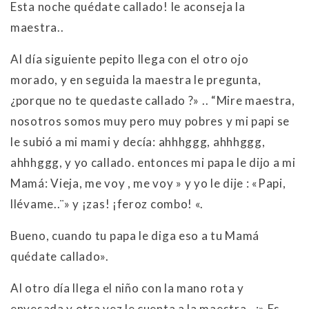
Esta noche quédate callado! le aconseja la
maestra..
Al día siguiente pepito llega con el otro ojo
morado, y en seguida la maestra le pregunta,
¿porque no te quedaste callado ?» .. “Mire maestra,
nosotros somos muy pero muy pobres y mi papi se
le subió a mi mami y decía: ahhhggg, ahhhggg,
ahhhggg, y yo callado. entonces mi papa le dijo a mi
Mamá: Vieja, me voy , me voy » y yo le dije : «Papi,
llévame..¨» y ¡zas! ¡feroz combo! «.
Bueno, cuando tu papa le diga eso a tu Mamá
quédate callado».
Al otro día llega el niño con la mano rota y
enyesada y otra vez le cuenta a la maestra.. :» Es