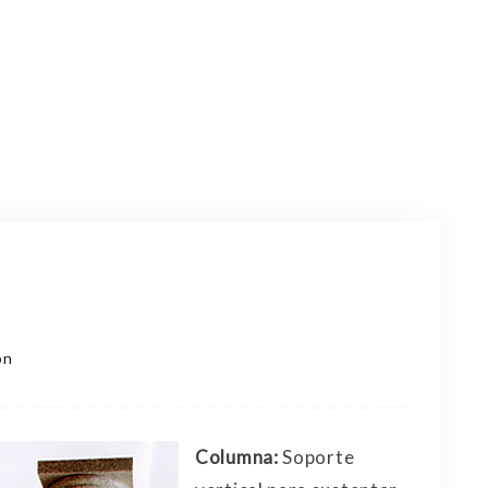
ón
Columna:
Soporte