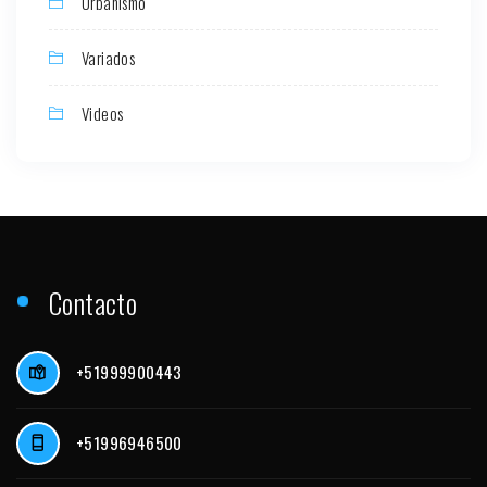
Urbanismo
Variados
Videos
Contacto
+51999900443
+51996946500