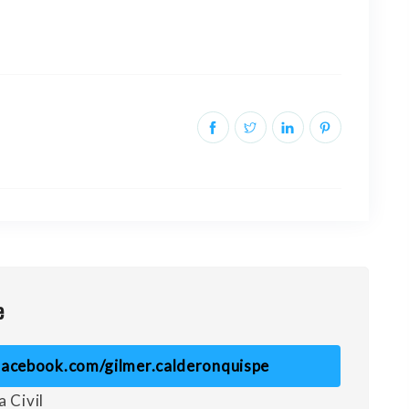
e
facebook.com/gilmer.calderonquispe
a Civil