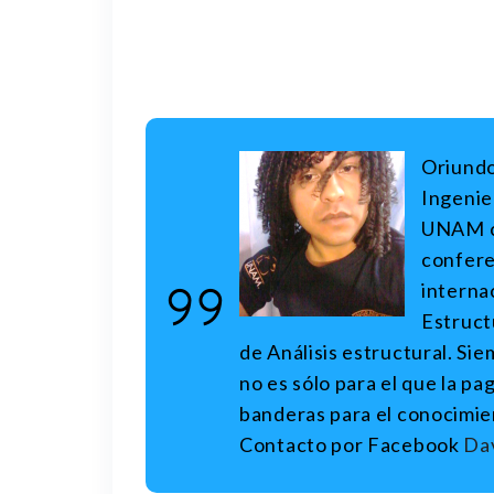
Oriundo
Ingenier
UNAM co
conferen
interna
Estructu
de Análisis estructural. Sie
no es sólo para el que la pa
banderas para el conocimie
Contacto por Facebook
Dav