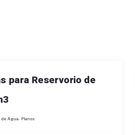
as para Reservorio de
m3
,
 de Agua
Planos