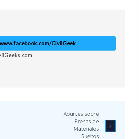
//www.facebook.com/CivilGeek
ivilGeeks.com
Apuntes sobre
Presas de
Materiales
Sueltos