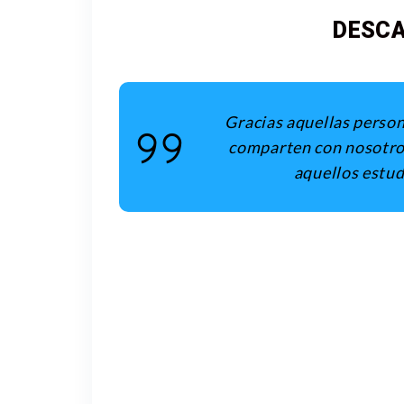
DESCA
Gracias aquellas person
comparten con nosotros
aquellos estud