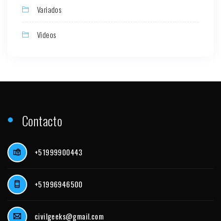
Variados
Videos
Contacto
+51999900443
+51996946500
civilgeeks@gmail.com