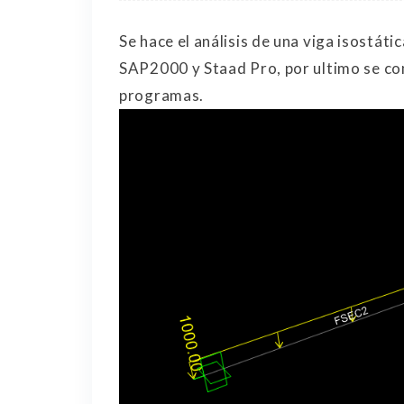
Se hace el análisis de una viga isostáti
SAP2000 y Staad Pro, por ultimo se c
programas.