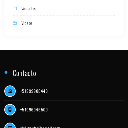
Variados
Videos
Contacto
+51999900443
+51996946500
civilgeeks@gmail.com