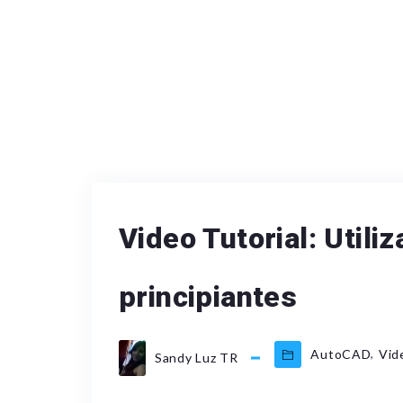
Video Tutorial: Util
principiantes
,
AutoCAD
Vid
Sandy Luz TR