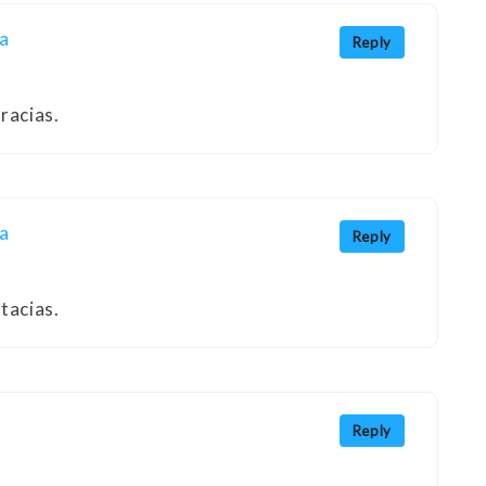
a
Reply
racias.
a
Reply
tacias.
Reply