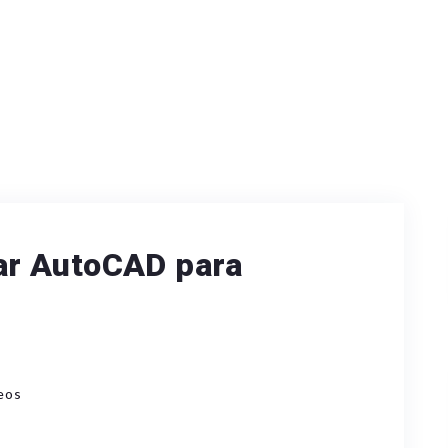
izar AutoCAD para
eos