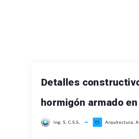
Detalles constructiv
hormigón armado en
,
Ing. S. C.S.S.
Arquitectura
A