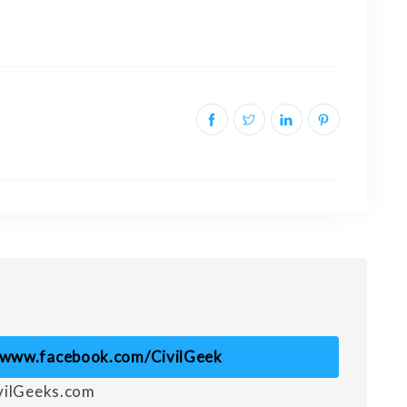
//www.facebook.com/CivilGeek
ivilGeeks.com