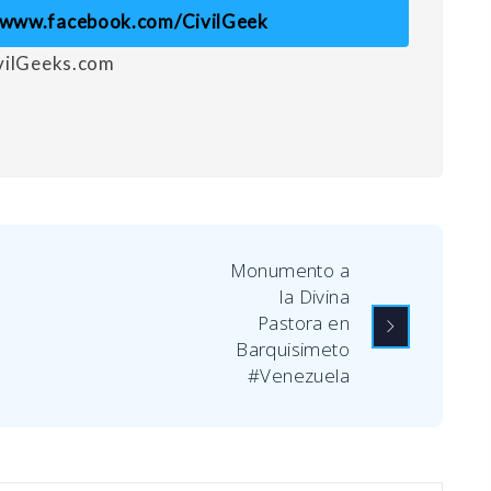
//www.facebook.com/CivilGeek
ivilGeeks.com
Monumento a
la Divina
Pastora en
Barquisimeto
#Venezuela