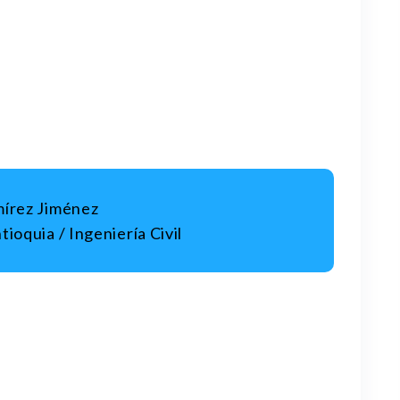
mírez Jiménez
ioquia / Ingeniería Civil