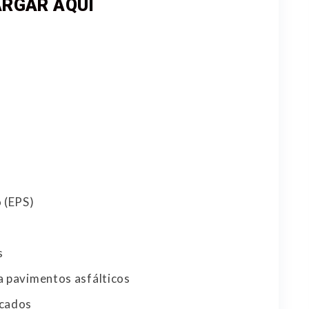
RGAR AQUÍ
o (EPS)
s
a pavimentos asfálticos
icados