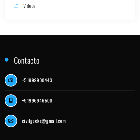
Videos
Contacto
+51999900443
+51996946500
civilgeeks@gmail.com