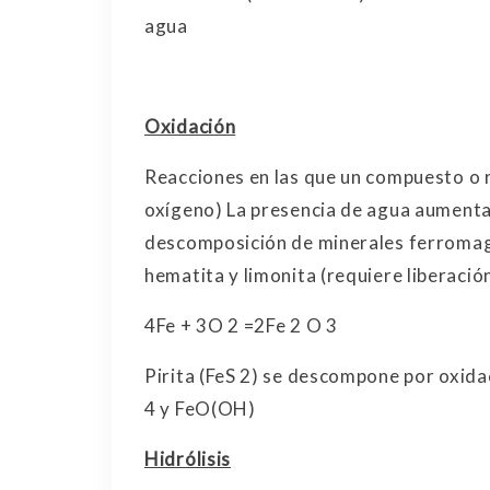
agua
Oxidación
Reacciones en las que un compuesto o r
oxígeno) La presencia de agua aumenta 
descomposición de minerales ferromagn
hematita y limonita (requiere liberació
4Fe + 3O 2 =2Fe 2 O 3
Pirita (FeS 2) se descompone por oxi
4 y FeO(OH)
Hidrólisis