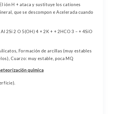
El ión H + ataca y sustituye los cationes
 mineral, que se descompon e Acelerada cuando
 Al 2Si 2 O 5(OH) 4 + 2K + + 2HCO 3 – + 4SiO
silicatos, Formación de arcillas (muy estables
uelos), Cuarzo: muy estable, poca MQ
 meteorización
química
rficie).