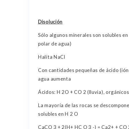
Disolución
Sólo algunos minerales son solubles en 
polar de agua)
Halita NaCl
Con cantidades pequeñas de ácido (ión 
agua aumenta
Ácidos: H 2O + CO 2 (lluvia), orgánicos
La mayoría de las rocas se descompone
solubles en H 2 O
CaCO 3 + 2(H+ HC O 3 -) = Ca2+ + CO 2 