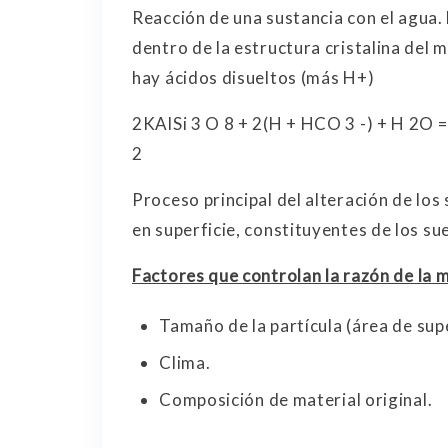
Reacción de una sustancia con el agua. 
dentro de la estructura cristalina del
hay ácidos disueltos (más H+)
2KAlSi 3 O 8 + 2(H + HCO 3 -) + H 2O =
2
Proceso principal del alteración de los 
en superficie, constituyentes de los s
Factores que controlan la razón de la
Tamaño de la partícula (área de supe
Clima.
Composición de material original.