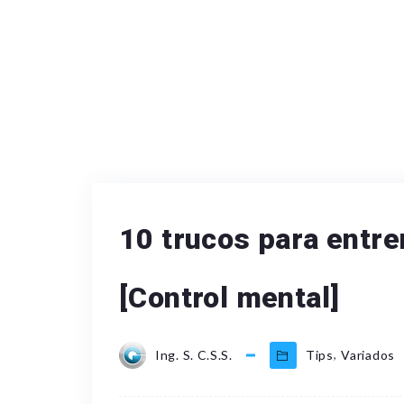
10 trucos para entren
[Control mental]
,
Ing. S. C.S.S.
Tips
Variados