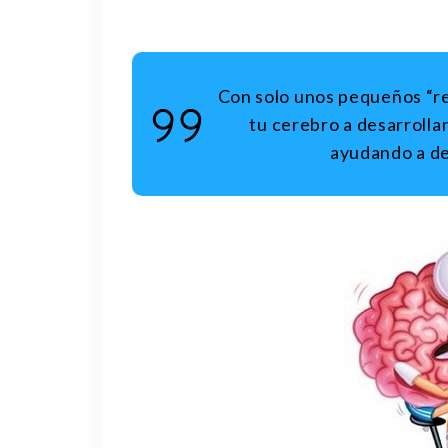
Con solo unos pequeños “re
tu cerebro a desarrollar
ayudando a de