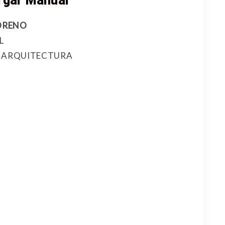
rgar Manual
ORENO
L
 Y ARQUITECTURA