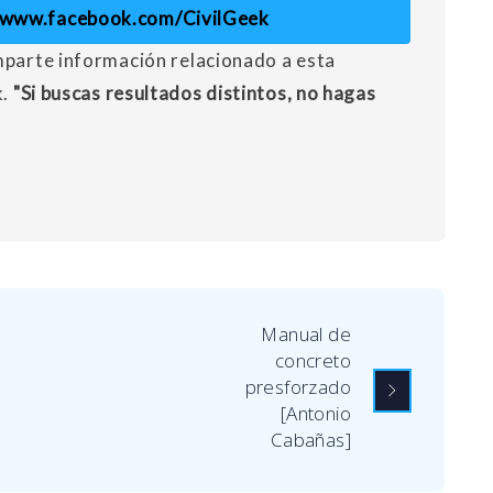
//www.facebook.com/CivilGeek
mparte información relacionado a esta
k.
"Si buscas resultados distintos, no hagas
Manual de
concreto
presforzado
[Antonio
Cabañas]