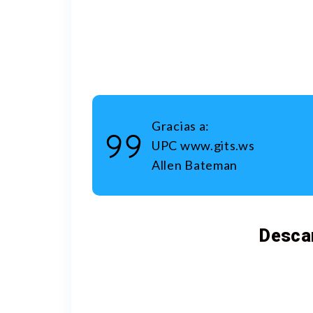
Gracias a:
UPC www.gits.ws
Allen Bateman
Desca