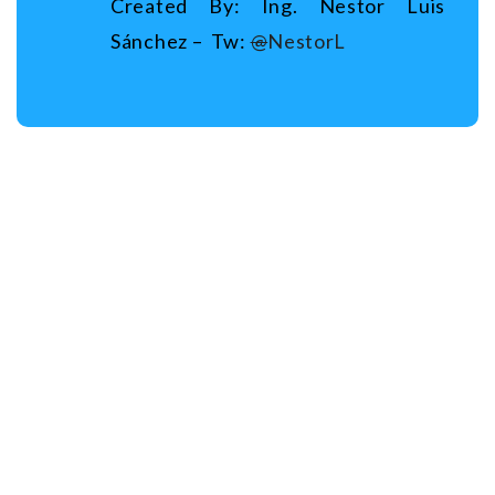
Created By: Ing. Nestor Luis
Sánchez – Tw:
@
NestorL