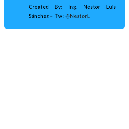
Created By: Ing. Nestor Luis
Sánchez – Tw:
@
NestorL