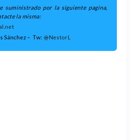
e suministrado por la siguiente pagina,
ntacte
la misma:
al.net
is Sánchez – Tw:
@
NestorL