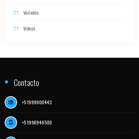
Variados
Videos
Contacto
+51999900443
+51996946500