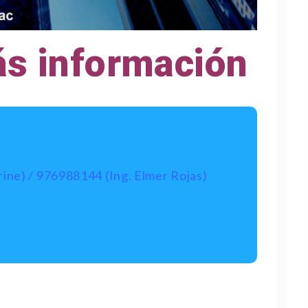
ás información
rine) / 976988144 (Ing. Elmer Rojas)