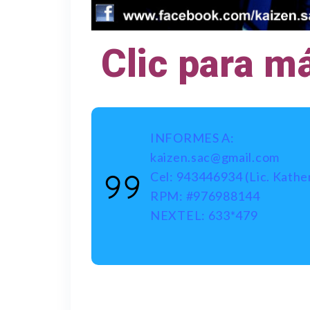
Clic para m
INFORMES A:
kaizen.sac@gmail.com
Cel: 943446934 (Lic. Kathe
RPM: #976988144
NEXTEL: 633*479