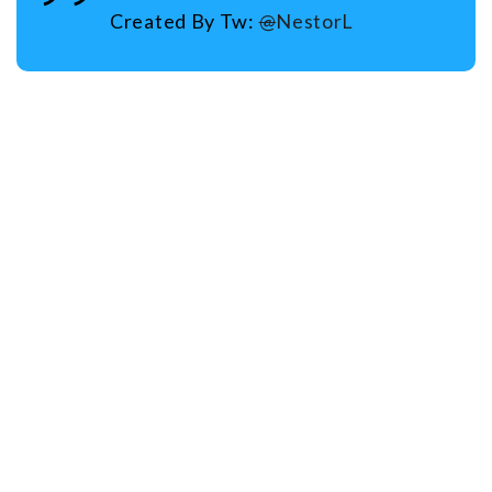
Created By Tw:
@
NestorL