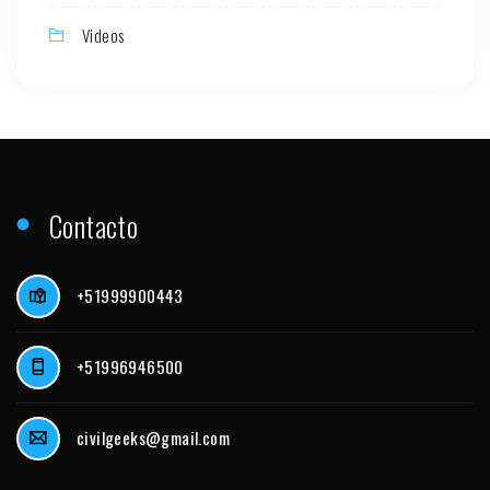
Videos
Contacto
+51999900443
+51996946500
civilgeeks@gmail.com