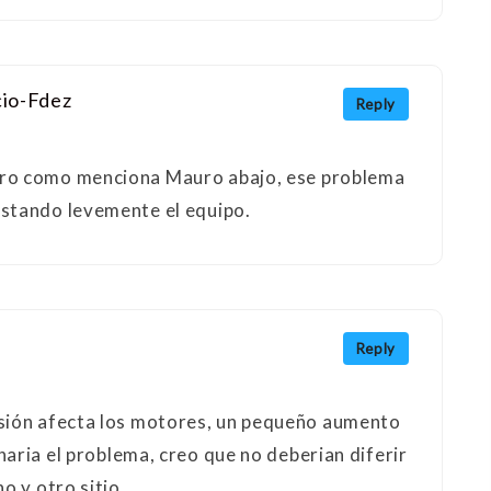
cio-Fdez
Reply
ero como menciona Mauro abajo, ese problema
ustando levemente el equipo.
Reply
sión afecta los motores, un pequeño aumento
onaria el problema, creo que no deberian diferir
no y otro sitio…