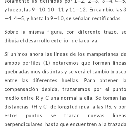
solamente las definidas por 1
—
2, 2
—
3, 3
—
4, 4
—5,
y luego, las 9—10, 10—11 y 11—12. En cambio, las 3
—4, 4—5, y hasta la
9—10, se señalan rectificadas.
Sobre la misma figura, con diferente trazo, se
dibuja el desarrollo exterior de la curva.
Si unimos ahora las líneas de los mamperlanes de
ambos perfiles (1) notaremos que forman líneas
quebradas muy distintas y se verá el cambio brusco
entre las diferentes huellas. Para obtener la
compensación debida, trazaremos por el punto
medio entre R y C una normal a ella. Se toman las
distancias RH y CI de longitud igual a las RS, y por
estos puntos se trazan nuevas líneas
perpendiculares, hasta que encuentren a la trazada