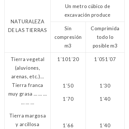
Un metro cúbico de
excavación produce
NATURALEZA
Sin
Comprimida
DE LAS TIERRAS
compresión
todo lo
m3
posible m3
Tierra vegetal
1´10
1´20
1´05
1´07
(aluviones,
arenas, etc.)…
Tierra franca
1´50
1´30
muy grasa … … …
1´70
1´40
… … …
Tierra margosa
y arcillosa
1´66
1´40