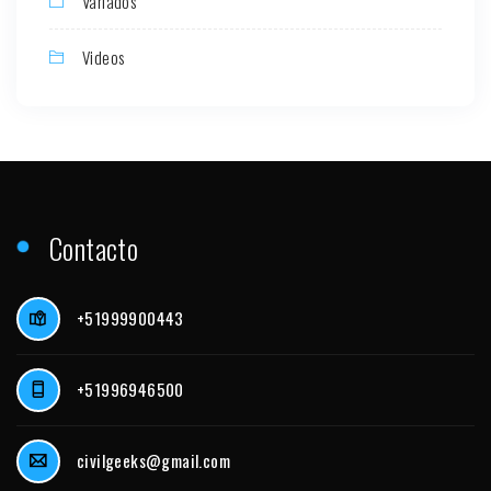
Variados
Videos
Contacto
+51999900443
+51996946500
civilgeeks@gmail.com