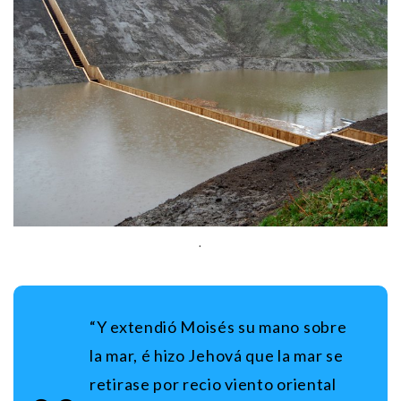
.
“Y extendió Moisés su mano sobre
la mar, é hizo Jehová que la mar se
retirase por recio viento oriental