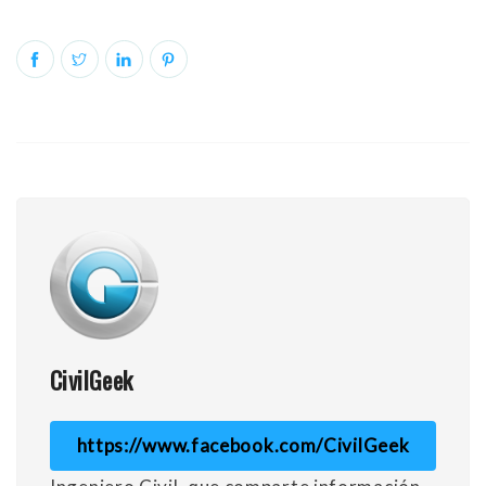
CivilGeek
https://www.facebook.com/CivilGeek