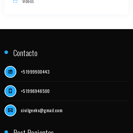
Videos
Contacto
+51999900443
+51996946500
civilgeeks@gmail.com
Post Recientes