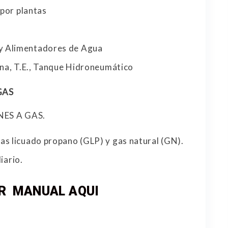
 por plantas
y Alimentadores de Agua
rna, T.E., Tanque Hidroneumático
GAS
ES A GAS.
as licuado propano (GLP) y gas natural (GN).
iario.
R MANUAL AQUI