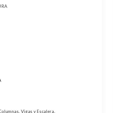
URA
A
Columnas, Vigas y Escalera.