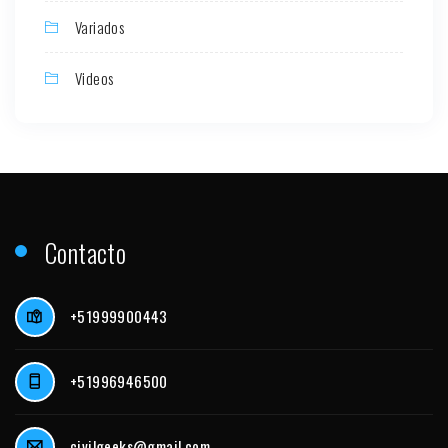
Variados
Videos
Contacto
+51999900443
+51996946500
civilgeeks@gmail.com