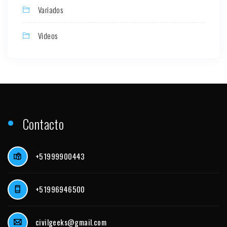
Variados
Videos
Contacto
+51999900443
+51996946500
civilgeeks@gmail.com