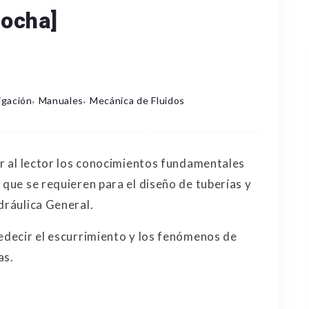
Rocha]
,
,
rigación
Manuales
Mecánica de Fluidos
ar al lector los conocimientos fundamentales
s
que se requieren para el diseño de tuberías y
dráulica General.
redecir el escurrimiento y los fenómenos de
as.